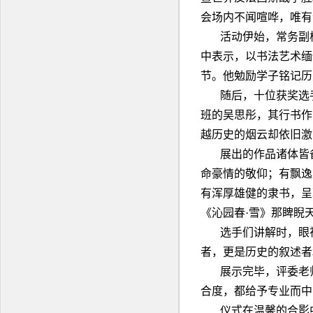
会场内不闻喧哗，唯有
活动伊始，常务副
中表示，以书法艺术缅
节。他勉励学子铭记历
随后，十位获奖选
班的吴思彤，其行书作
越历史的烟云却依旧激
展出的作品诸体皆
命豪情的敬仰；有飘逸
有浑厚雄健的隶书，呈
《沁园春·雪》那睥睨
选手们讲解时，眼
者，更是历史的叙述者
展示完毕，评委老
合度，都给予专业而中
仪式在温馨的合影